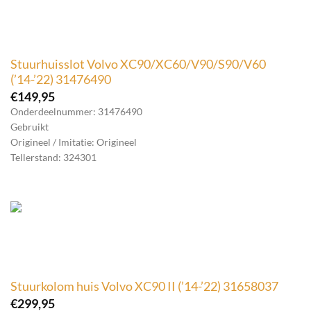
Stuurhuisslot Volvo XC90/XC60/V90/S90/V60
(’14-’22) 31476490
€
149,95
Onderdeelnummer: 31476490
Gebruikt
Origineel / Imitatie: Origineel
Tellerstand: 324301
Stuurkolom huis Volvo XC90 II (’14-’22) 31658037
€
299,95