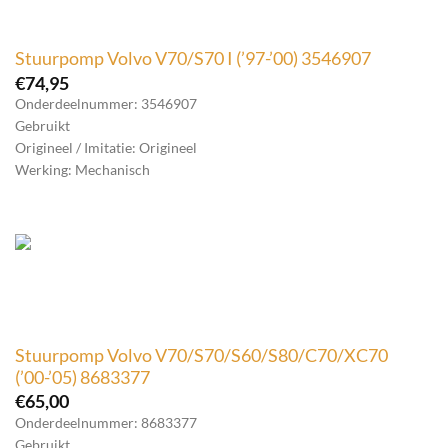
Stuurpomp Volvo V70/S70 I (’97-’00) 3546907
€
74,95
Onderdeelnummer: 3546907
Gebruikt
Origineel / Imitatie: Origineel
Werking: Mechanisch
Stuurpomp Volvo V70/S70/S60/S80/C70/XC70
(’00-’05) 8683377
€
65,00
Onderdeelnummer: 8683377
Gebruikt