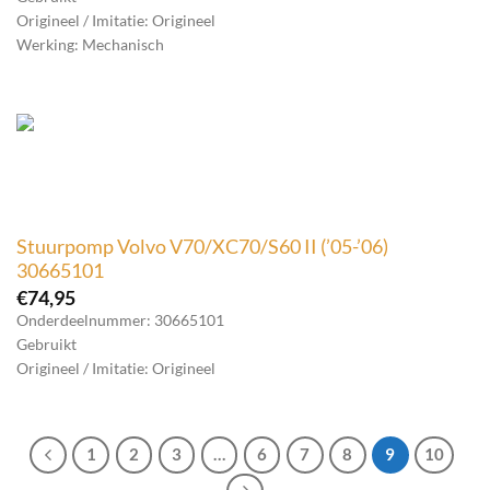
Origineel / Imitatie: Origineel
Werking: Mechanisch
Stuurpomp Volvo V70/XC70/S60 II (’05-’06)
30665101
€
74,95
Onderdeelnummer: 30665101
Gebruikt
Origineel / Imitatie: Origineel
1
2
3
…
6
7
8
9
10