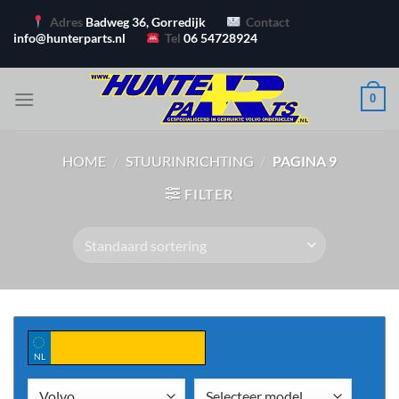
Ga
Adres
Badweg 36, Gorredijk
Contact
naar
info@hunterparts.nl
Tel
06 54728924
inhoud
0
HOME
/
STUURINRICHTING
/
PAGINA 9
FILTER
NL