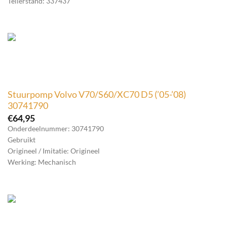
Tellerstand: 337437
Stuurpomp Volvo V70/S60/XC70 D5 (’05-’08)
30741790
€
64,95
Onderdeelnummer: 30741790
Gebruikt
Origineel / Imitatie: Origineel
Werking: Mechanisch