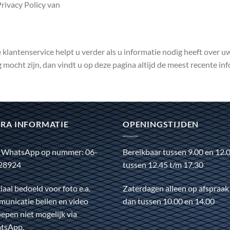
rivacy Policy van
lantenservice helpt u verder als u informatie nodig heeft over uw 
 mocht zijn, dan vindt u op deze pagina altijd de meest recente inf
RA INFORMATIE
OPENINGSTIJDEN
 WhatsApp op nummer: 06-
Bereikbaar tussen 9.00 en 12.
28924
tussen 12.45 t/m 17.30
iaal bedoeld voor foto e.a.
Zaterdagen alleen op afspraak
unicatie bellen en video
dan tussen 10.00 en 14.00
epen niet mogelijk via
tsApp.