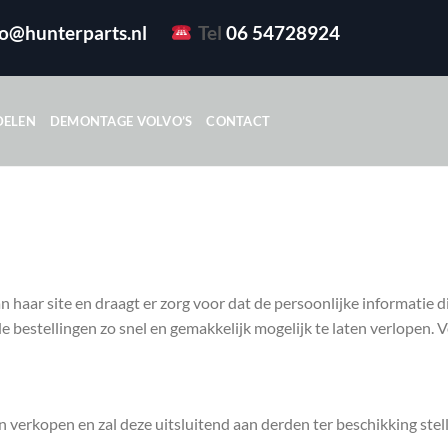
fo@hunterparts.nl
Tel
06 54728924
DELEN
DEMONTAGE VOLVO’S
CONTACT
an haar site en draagt er zorg voor dat de persoonlijke informatie 
bestellingen zo snel en gemakkelijk mogelijk te laten verlopen. V
 verkopen en zal deze uitsluitend aan derden ter beschikking stell