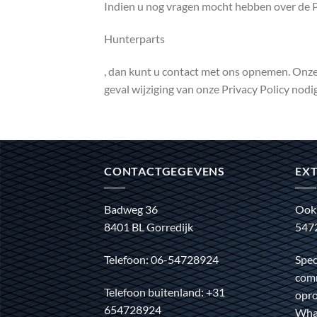
Indien u nog vragen mocht hebben over de P
Hunterparts
, dan kunt u contact met ons opnemen. Onze k
geval wijziging van onze Privacy Policy nodig
CONTACTGEGEVENS
EXT
Badweg 36
Ook
8401 BL Gorredijk
547
Telefoon: 06-54728924
Spec
comm
Telefoon buitenland: +31
opro
654728924
Wha