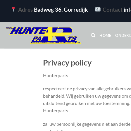
Ga
Adres
Badweg 36, Gorredijk
Contact
in
naar
inhoud
HOME
ONDER
Privacy policy
Hunterparts
respecteert de privacy van alle gebruikers v
behandeld. Wij gebruiken uw gegevens om de 
uitsluitend gebruiken met uw toestemming.
Hunterparts
zal uw persoonlijke gegevens niet aan derden