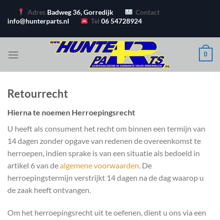
Ga
Adres
Badweg 36, Gorredijk
Contact
naar
info@hunterparts.nl
Tel
06 54728924
inhoud
0
Retourrecht
Hierna te noemen Herroepingsrecht
U heeft als consument het recht om binnen een termijn van
14 dagen zonder opgave van redenen de overeenkomst te
herroepen, indien sprake is van een situatie als bedoeld in
artikel 6 van de
algemene voorwaarden
. De
herroepingstermijn verstrijkt 14 dagen na de dag waarop u
de zaak heeft ontvangen.
Om het herroepingsrecht uit te oefenen, dient u ons via een