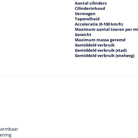
Aantal cilinders
Cilinderinhoud
Vermogen
Topsnelheid
Acceleratie (0-100 km/h)
Maximum aantal toeren per m
Gewicht
Maximum massa geremd
Gemiddeld verbruik
Gemiddeld verbruik (stad)
Gemiddeld verbruik (snelweg)
rwarmbaar
iening