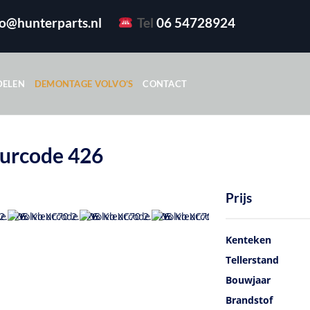
fo@hunterparts.nl
Tel
06 54728924
DELEN
DEMONTAGE VOLVO’S
CONTACT
eurcode 426
Prijs
Kenteken
Tellerstand
Bouwjaar
Brandstof