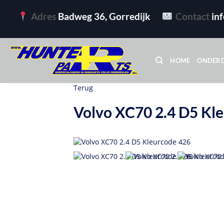
Ga
Adres
Badweg 36, Gorredijk
Contact
in
naar
inhoud
HOME
ONDER
Terug
Volvo XC70 2.4 D5 Kl