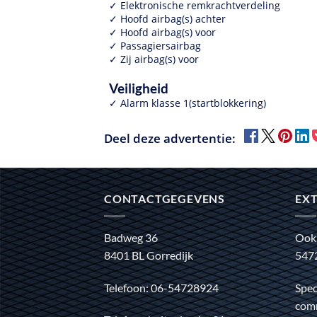
Elektronische remkrachtverdeling
Hoofd airbag(s) achter
Hoofd airbag(s) voor
Passagiersairbag
Zij airbag(s) voor
Veiligheid
Alarm klasse 1(startblokkering)
Deel deze advertentie:
CONTACTGEGEVENS
EXT
Badweg 36
Ook
8401 BL Gorredijk
547
Telefoon: 06-54728924
Spec
comm