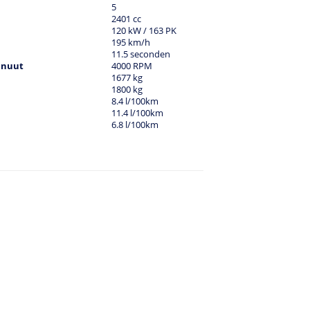
5
2401 cc
120 kW / 163 PK
195 km/h
11.5 seconden
inuut
4000 RPM
1677 kg
1800 kg
8.4 l/100km
11.4 l/100km
6.8 l/100km