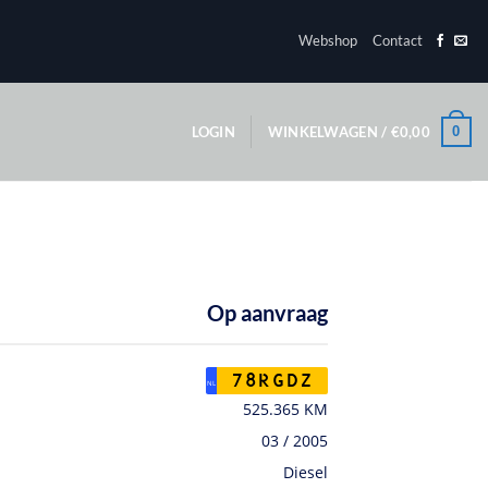
Webshop
Contact
0
LOGIN
WINKELWAGEN /
€
0,00
Op aanvraag
78RGDZ
NL
525.365 KM
03 / 2005
Diesel