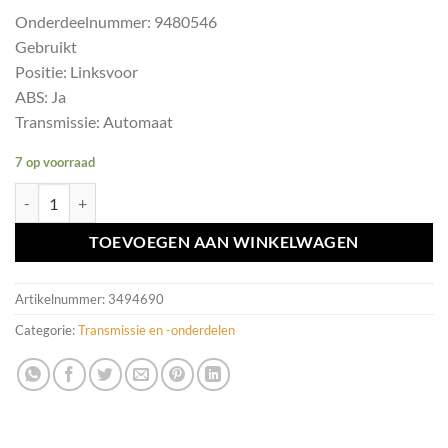
Onderdeelnummer: 9480546
Gebruikt
Positie: Linksvoor
ABS: Ja
Transmissie: Automaat
7 op voorraad
Aandrijfas LV Volvo S60 I V70 II ('00-'07) 9480546 aantal
TOEVOEGEN AAN WINKELWAGEN
Artikelnummer:
3494690
Categorie:
Transmissie en -onderdelen