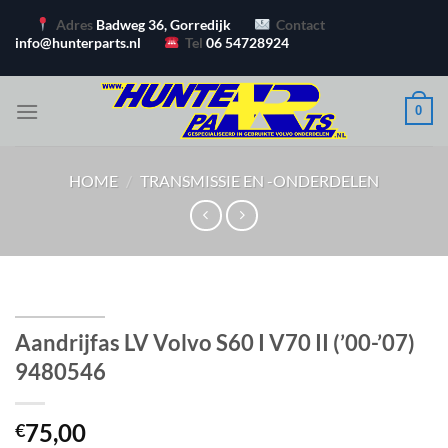
Ga
Adres
Badweg 36, Gorredijk
Contact
naar
info@hunterparts.nl
Tel
06 54728924
inhoud
0
HOME
/
TRANSMISSIE EN -ONDERDELEN
Aandrijfas LV Volvo S60 I V70 II (’00-’07)
9480546
75,00
€