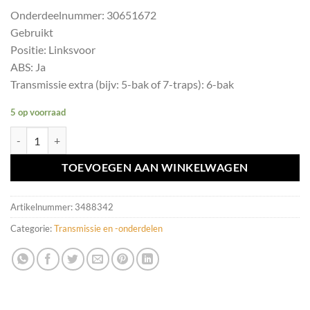
Onderdeelnummer: 30651672
Gebruikt
Positie: Linksvoor
ABS: Ja
Transmissie extra (bijv: 5-bak of 7-traps): 6-bak
5 op voorraad
Aandrijfas linksvoor Volvo XC70 30651672 aantal
TOEVOEGEN AAN WINKELWAGEN
Artikelnummer:
3488342
Categorie:
Transmissie en -onderdelen