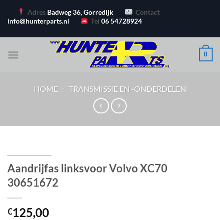
Ga
Adres
Badweg 36, Gorredijk
Contact
naar
info@hunterparts.nl
Tel
06 54728924
inhoud
0
HOME
/
TRANSMISSIE EN -ONDERDELEN
Aandrijfas linksvoor Volvo XC70
30651672
125,00
€