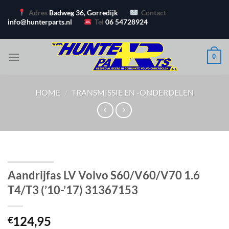
Ga
Adres
Badweg 36, Gorredijk
Contact
naar
info@hunterparts.nl
Tel
06 54728924
inhoud
0
HOME
/
TRANSMISSIE EN -ONDERDELEN
Aandrijfas LV Volvo S60/V60/V70 1.6
T4/T3 (’10-’17) 31367153
124,95
€