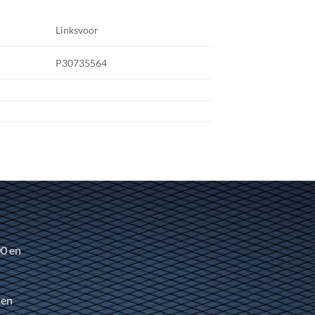
Linksvoor
P30735564
00 en
 en