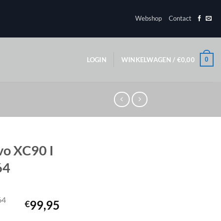
Webshop
Contact
0
LOGIN
WINKELWAGEN /
€
0,00
vo XC90 I
64
64
99,95
€