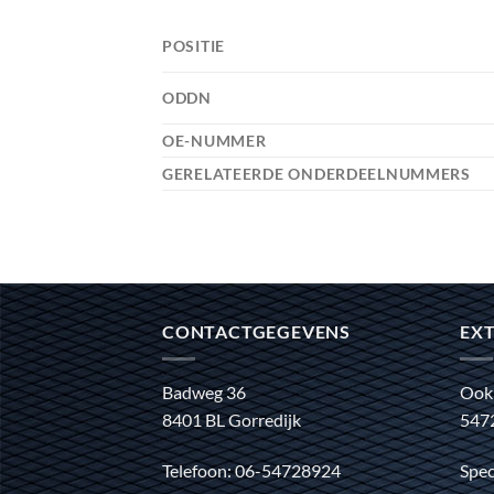
POSITIE
ODDN
OE-NUMMER
GERELATEERDE ONDERDEELNUMMERS
CONTACTGEGEVENS
EXT
Badweg 36
Ook
8401 BL Gorredijk
547
Telefoon: 06-54728924
Spec