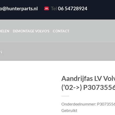
fo@hunterparts.nl
Tel
06 54728924
DELEN
DEMONTAGE VOLVO’S
CONTACT
N
Aandrijfas LV Vol
(’02->) P307355
Onderdeelnummer: P307355
Gebruikt