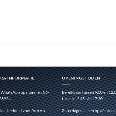
RA INFORMATIE
OPENINGSTIJDEN
 WhatsApp op nummer: 06-
Bereikbaar tussen 9.00 en 12.
28924
tussen 12.45 t/m 17.30
iaal bedoeld voor foto e.a.
Zaterdagen alleen op afspraak