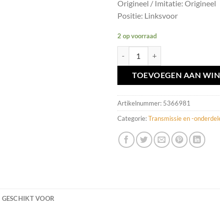
Origineel / Imitatie: Origineel
Positie: Linksvoor
2 op voorraad
Aandrijfas LV Volvo XC90 I ('02-
TOEVOEGEN AAN WI
Artikelnummer:
5366981
Categorie:
Transmissie en -onderdel
GESCHIKT VOOR