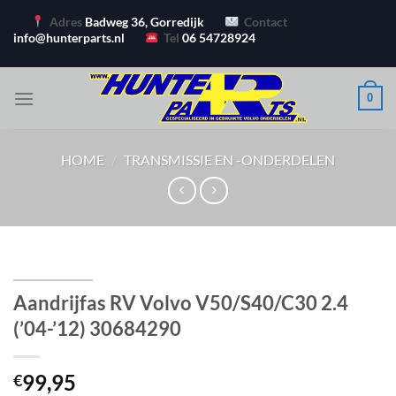
Ga
Adres
Badweg 36, Gorredijk
Contact
naar
info@hunterparts.nl
Tel
06 54728924
inhoud
0
HOME
/
TRANSMISSIE EN -ONDERDELEN
Aandrijfas RV Volvo V50/S40/C30 2.4
(’04-’12) 30684290
99,95
€