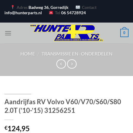
Ga
Adres
Badweg 36, Gorredijk
Contact
naar
info@hunterparts.nl
Tel
06 54728924
inhoud
0
HOME
/
TRANSMISSIE EN -ONDERDELEN
Aandrijfas RV Volvo V60/V70/S60/S80
2.0T (’10-’15) 31256251
124,95
€