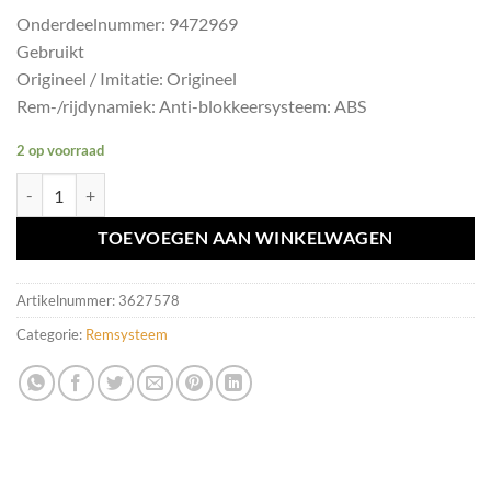
Onderdeelnummer: 9472969
Gebruikt
Origineel / Imitatie: Origineel
Rem-/rijdynamiek: Anti-blokkeersysteem: ABS
2 op voorraad
ABS computer Volvo V70/S70/C70 ('97-'00) 9472969 aantal
TOEVOEGEN AAN WINKELWAGEN
Artikelnummer:
3627578
Categorie:
Remsysteem