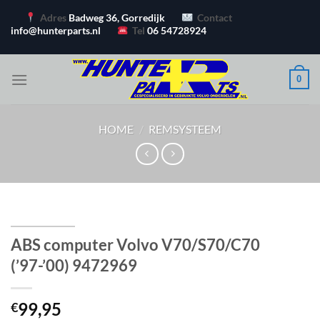
Ga
Adres
Badweg 36, Gorredijk
Contact
naar
info@hunterparts.nl
Tel
06 54728924
inhoud
0
HOME
/
REMSYSTEEM
ABS computer Volvo V70/S70/C70
(’97-’00) 9472969
99,95
€