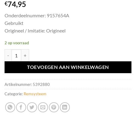
74,95
€
Onderdeelnummer: 9157654A
Gebruikt
Origineel / Imitatie: Origineel
2 op voorraad
ABS pomp Volvo 850/V70/S70/C70/XC70 ('91-'96) 9157654A aantal
TOEVOEGEN AAN WINKELWAGEN
Artikelnummer:
5392880
Categorie:
Remsysteem