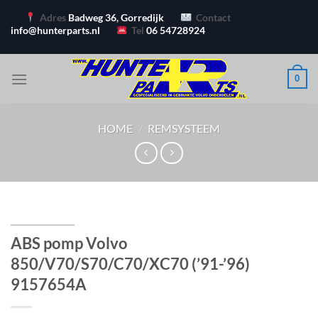
Ga
Adres
Badweg 36, Gorredijk
Contact
naar
info@hunterparts.nl
Tel
06 54728924
inhoud
0
HOME
/
REMSYSTEEM
ABS pomp Volvo
850/V70/S70/C70/XC70 (’91-’96)
9157654A