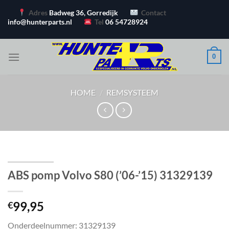
Ga
Adres
Badweg 36, Gorredijk
Contact
naar
info@hunterparts.nl
Tel
06 54728924
inhoud
0
HOME
/
REMSYSTEEM
ABS pomp Volvo S80 (’06-’15) 31329139
99,95
€
Onderdeelnummer: 31329139