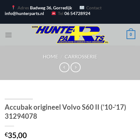
Ga
Adres
Badweg 36, Gorredijk
Contact
naar
info@hunterparts.nl
Tel
06 54728924
inhoud
0
HOME
/
CARROSSERIE
Accubak origineel Volvo S60 II (’10-’17)
31294078
35,00
€