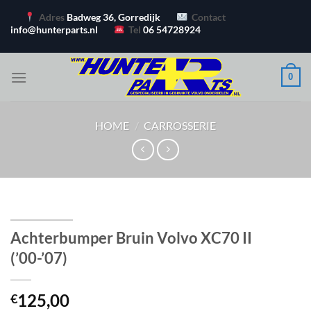
Ga
Adres
Badweg 36, Gorredijk
Contact
naar
info@hunterparts.nl
Tel
06 54728924
inhoud
0
HOME
/
CARROSSERIE
Achterbumper Bruin Volvo XC70 II
(’00-’07)
125,00
€