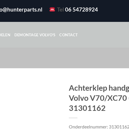
fo@hunterparts.nl
Tel
06 54728924
DELEN
DEMONTAGE VOLVO’S
CONTACT
Achterklep hand
Volvo V70/XC70 (
31301162
Onderdeelnummer: 3130116