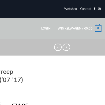
Webshop
Contact
0
LOGIN
WINKELWAGEN /
€
0,00
greep
’07-’17)
2