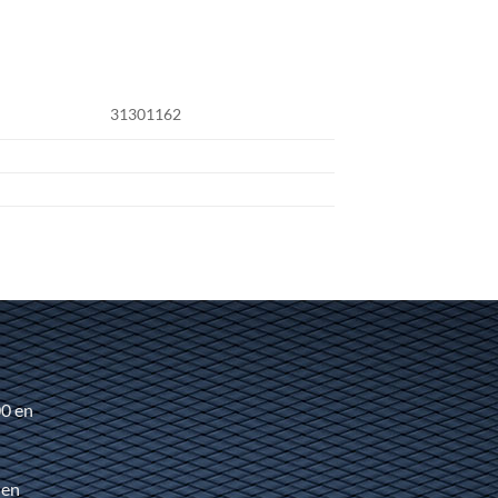
31301162
00 en
 en