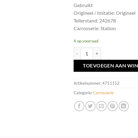
Gebruikt
Origineel / Imitatie: Origineel
Tellerstand: 242678
Carrosserie: Station
4 op voorraad
Achterklep handgreep Volvo V70/
TOEVOEGEN AAN WI
Artikelnummer:
4751152
Categorie:
Carrosserie