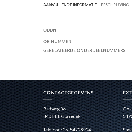
AANVULLENDE INFORMATIE
BESCHRIJVING
ODDN
OE-NUMMER
GERELATEERDE ONDERDEELNUMMERS
CONTACTGEGEVENS
EXT
Badweg 36
Ook
8401 BL Gorredijk
547
Telefoon: 06-54728924
Spec