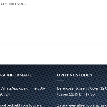
GESCHIKT VOOR
RA INFORMATIE
OPENINGSTIJDEN
 WhatsApp op nummer: 06-
Bereikbaar tussen 9.00 en 12.
28924
tussen 12.45 t/m 17.30
iaal bedoeld voor foto e.a.
Zaterdagen alleen op afspraak