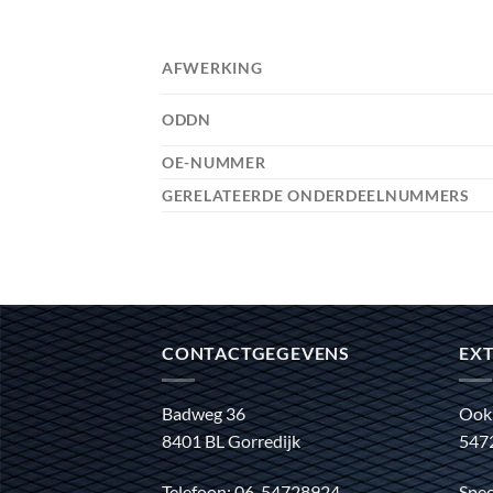
AFWERKING
ODDN
OE-NUMMER
GERELATEERDE ONDERDEELNUMMERS
CONTACTGEGEVENS
EXT
Badweg 36
Ook
8401 BL Gorredijk
547
Telefoon: 06-54728924
Spec