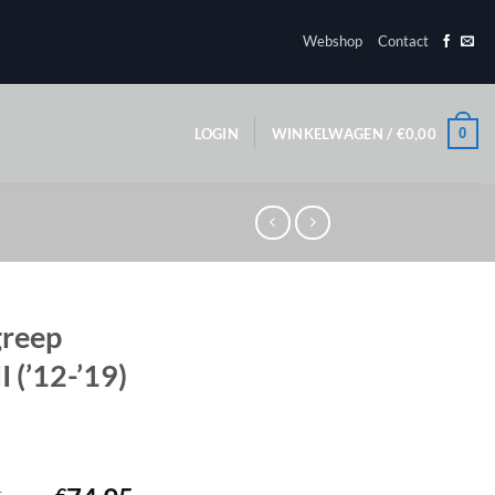
Webshop
Contact
0
LOGIN
WINKELWAGEN /
€
0,00
greep
 (’12-’19)
1