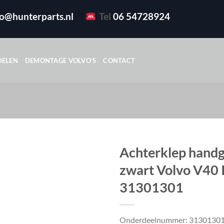
fo@hunterparts.nl
Tel
06 54728924
DELEN
DEMONTAGE VOLVO’S
CONTACT
Achterklep hand
zwart Volvo V40 II
31301301
Onderdeelnummer: 3130130