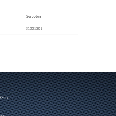
Gespoten
31301301
00 en
 en