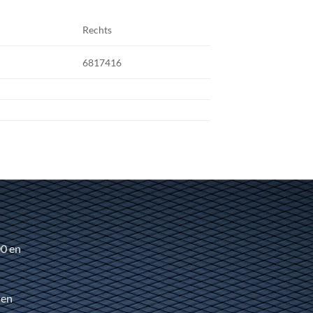
Rechts
6817416
00 en
 en