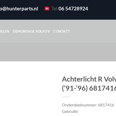
fo@hunterparts.nl
Tel
06 54728924
DELEN
DEMONTAGE VOLVO’S
CONTACT
Achterlicht R Vo
(’91-’96) 681741
Onderdeelnummer: 6817416
Gebruikt