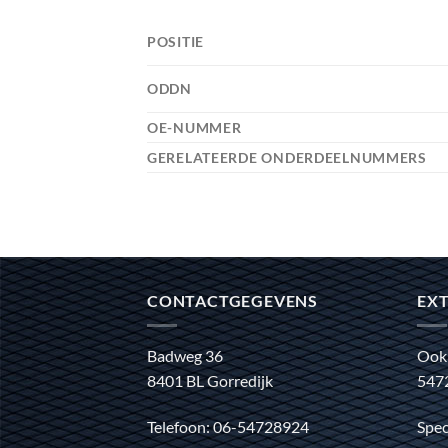
POSITIE
ODDN
OE-NUMMER
GERELATEERDE ONDERDEELNUMMERS
CONTACTGEGEVENS
EXT
Badweg 36
Ook
8401 BL Gorredijk
547
Telefoon: 06-54728924
Spec