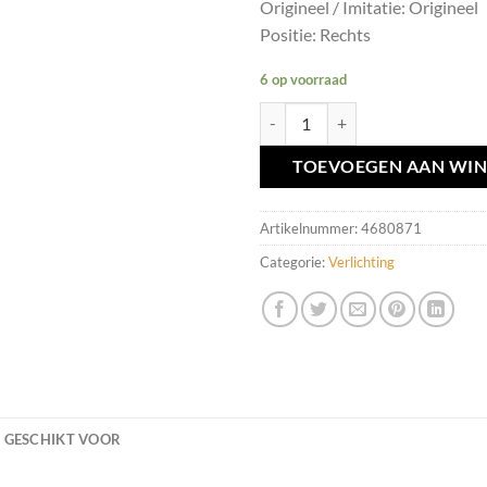
Origineel / Imitatie: Origineel
Positie: Rechts
6 op voorraad
Achterlicht R Volvo 850 ('91-'96)
TOEVOEGEN AAN WI
Artikelnummer:
4680871
Categorie:
Verlichting
GESCHIKT VOOR