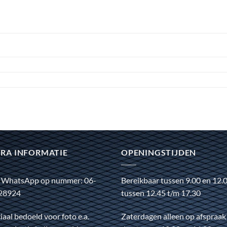
RA INFORMATIE
OPENINGSTIJDEN
 WhatsApp op nummer: 06-
Bereikbaar tussen 9.00 en 12.
28924
tussen 12.45 t/m 17.30
iaal bedoeld voor foto e.a.
Zaterdagen alleen op afspraak