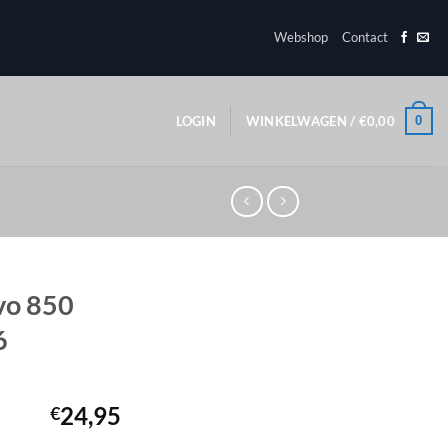
Webshop
Contact
0
LOGIN
WINKELWAGEN /
€
0,00
lvo 850
6
24,95
€