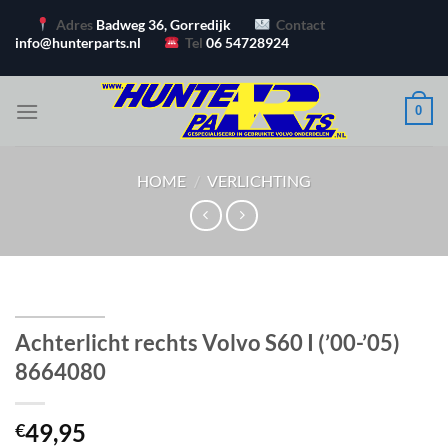
Ga
Adres
Badweg 36, Gorredijk
Contact
naar
info@hunterparts.nl
Tel
06 54728924
inhoud
0
HOME
/
VERLICHTING
Achterlicht rechts Volvo S60 I (’00-’05)
8664080
49,95
€