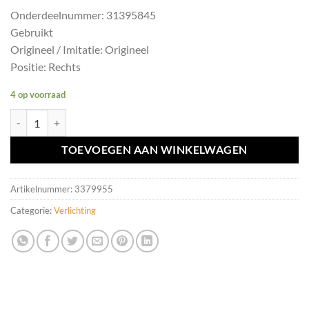
Onderdeelnummer: 31395845
Gebruikt
Origineel / Imitatie: Origineel
Positie: Rechts
4 op voorraad
Achterlicht rechts Volvo V40 ('12-'19) 31395845 aantal
TOEVOEGEN AAN WINKELWAGEN
Artikelnummer:
3379955
Categorie:
Verlichting