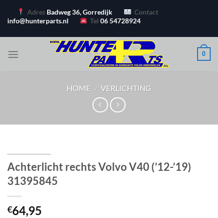
Ga
Adres
Badweg 36, Gorredijk
Contact
naar
info@hunterparts.nl
Tel
06 54728924
inhoud
0
HOME
/
VERLICHTING
Achterlicht rechts Volvo V40 (’12-’19)
31395845
64,95
€