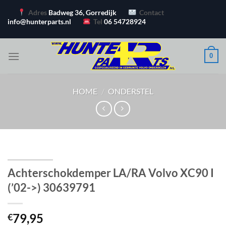
Ga
Adres
Badweg 36, Gorredijk
Contact
naar
info@hunterparts.nl
Tel
06 54728924
inhoud
0
HOME
/
ONDERSTEL
Achterschokdemper LA/RA Volvo XC90 I
(’02->) 30639791
79,95
€