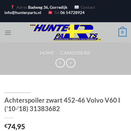
Ga
Adres
Badweg 36, Gorredijk
Contact
naar
info@hunterparts.nl
Tel
06 54728924
inhoud
0
HOME
/
CARROSSERIE
Achterspoiler zwart 452-46 Volvo V60 I
(’10-’18) 31383682
74,95
€