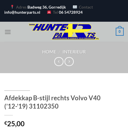
Ga
Adres
Badweg 36, Gorredijk
Contact
naar
info@hunterparts.nl
Tel
06 54728924
inhoud
0
HOME
/
INTERIEUR
Afdekkap B-stijl rechts Volvo V40
(’12-’19) 31102350
25,00
€