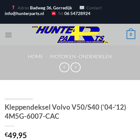
Ga
Adres
Badweg 36, Gorredijk
Contact
naar
info@hunterparts.nl
Tel
06 54728924
inhoud
0
HOME
/
MOTOR EN -ONDERDELEN
Kleppendeksel Volvo V50/S40 (’04-’12)
4M5G-6007-CAC
49,95
€