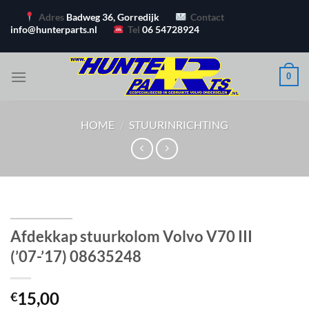
Ga
Adres
Badweg 36, Gorredijk
Contact
naar
info@hunterparts.nl
Tel
06 54728924
inhoud
0
HOME
/
STUURINRICHTING
Afdekkap stuurkolom Volvo V70 III
(’07-’17) 08635248
15,00
€