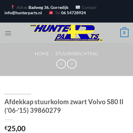
Ga
Adres
Badweg 36, Gorredijk
Contact
naar
info@hunterparts.nl
Tel
06 54728924
inhoud
0
HOME
/
STUURINRICHTING
Afdekkap stuurkolom zwart Volvo S80 II
(’06-’15) 39860279
25,00
€