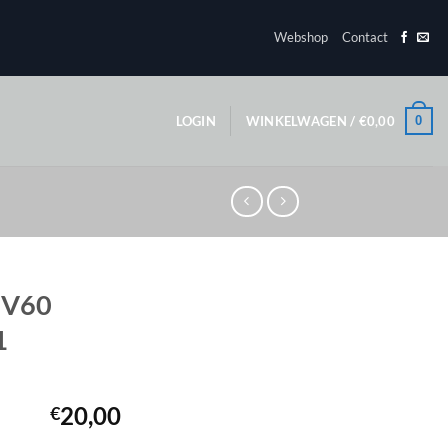
Webshop
Contact
0
LOGIN
WINKELWAGEN /
€
0,00
 V60
1
20,00
€