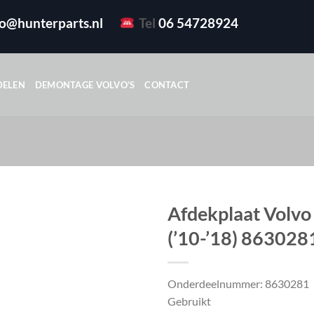
fo@hunterparts.nl
Tel
06 54728924
DELEN
DEMONTAGE VOLVO’S
CONTACT
Afdekplaat Volvo
(’10-’18) 863028
Onderdeelnummer: 8630281
Gebruikt