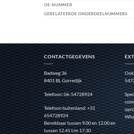
OE-NUMMER
GERELATEERDE ONDERDEELNUMMERS
CONTACTGEGEVENS
EXT
Badweg 36
Ook
8401 BL Gorredijk
547
Telefoon: 06-54728924
Spec
comm
Telefoon buitenland: +31
opro
654728924
Wha
Bereikbaar tussen 9.00 en 12.00 en
tussen 12.45 t/m 17.30