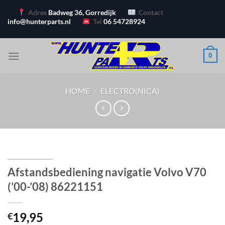
Ga
Adres
Badweg 36, Gorredijk
Contact
naar
info@hunterparts.nl
Tel
06 54728924
inhoud
0
HOME
/
ELECTRO(NICA)
Afstandsbediening navigatie Volvo V70
(’00-’08) 86221151
19,95
€