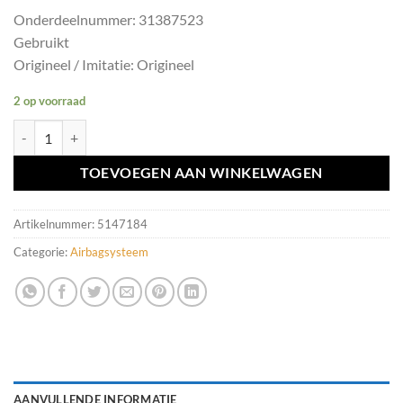
Onderdeelnummer: 31387523
Gebruikt
Origineel / Imitatie: Origineel
2 op voorraad
Airbagmodule Volvo V60 I ('10-'18) 31387523 aantal
TOEVOEGEN AAN WINKELWAGEN
Artikelnummer:
5147184
Categorie:
Airbagsysteem
AANVULLENDE INFORMATIE