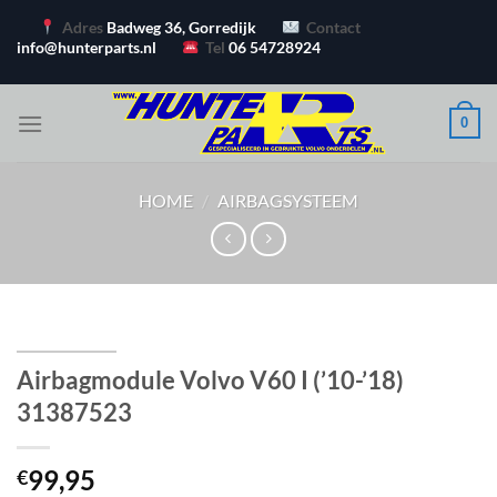
Ga
Adres
Badweg 36, Gorredijk
Contact
naar
info@hunterparts.nl
Tel
06 54728924
inhoud
0
HOME
/
AIRBAGSYSTEEM
Airbagmodule Volvo V60 I (’10-’18)
31387523
99,95
€