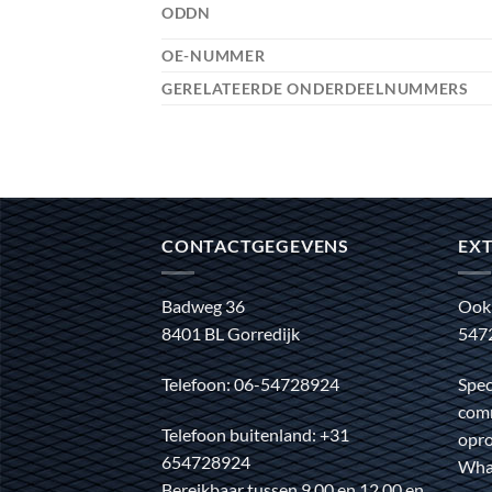
ODDN
OE-NUMMER
GERELATEERDE ONDERDEELNUMMERS
CONTACTGEGEVENS
EXT
Badweg 36
Ook
8401 BL Gorredijk
547
Telefoon: 06-54728924
Spec
comm
Telefoon buitenland: +31
opro
654728924
Wha
Bereikbaar tussen 9.00 en 12.00 en