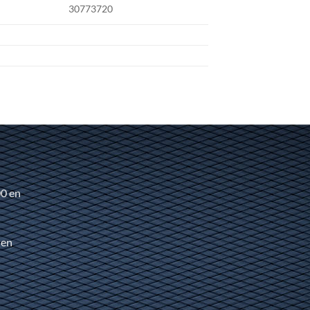
30773720
00 en
 en