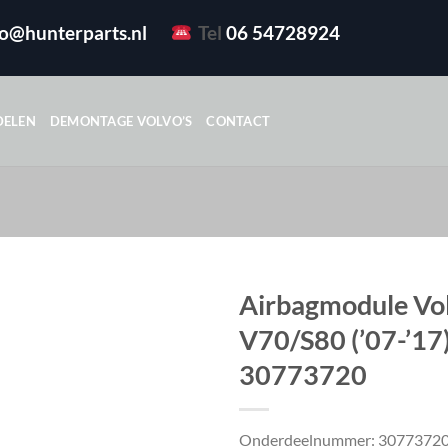
fo@hunterparts.nl
Tel
06 54728924
DELEN
DEMONTAGE VOLVO’S
CONTACT
Airbagmodule Vo
V70/S80 (’07-’17
30773720
Onderdeelnummer: 3077372