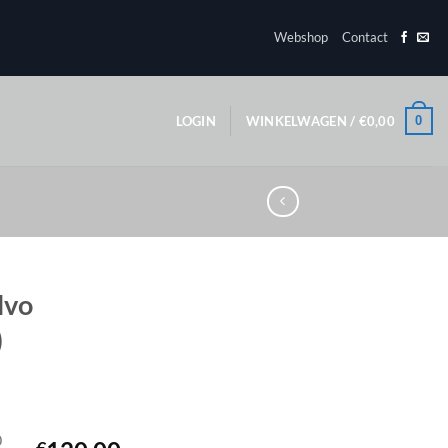
Webshop
Contact
0
LOGIN
WINKELWAGEN /
€
0,00
lvo
)
0