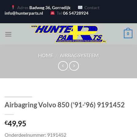
Ga
Adres
Badweg 36, Gorredijk
Contact
naar
info@hunterparts.nl
Tel
06 54728924
inhoud
0
HOME
/
AIRBAGSYSTEEM
Airbagring Volvo 850 (’91-’96) 9191452
49,95
€
Onderdeelnummer: 9191452