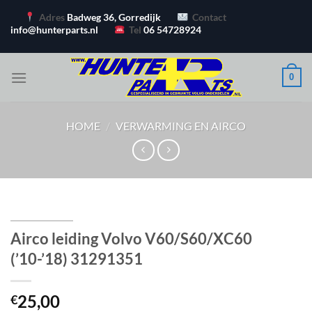
Ga
Adres
Badweg 36, Gorredijk
Contact
naar
info@hunterparts.nl
Tel
06 54728924
inhoud
0
HOME
/
VERWARMING EN AIRCO
Airco leiding Volvo V60/S60/XC60
(’10-’18) 31291351
25,00
€