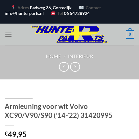
Ga
Adres
Badweg 36, Gorredijk
Contact
naar
info@hunterparts.nl
Tel
06 54728924
inhoud
0
HOME
/
INTERIEUR
Armleuning voor wit Volvo
XC90/V90/S90 (’14-’22) 31420995
49,95
€