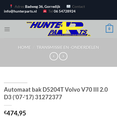
Ga
Adres
Badweg 36, Gorredijk
Contact
naar
info@hunterparts.nl
Tel
06 54728924
inhoud
0
HOME
/
TRANSMISSIE EN -ONDERDELEN
Automaat bak D5204T Volvo V70 III 2.0
D3 (’07-’17) 31272377
474,95
€