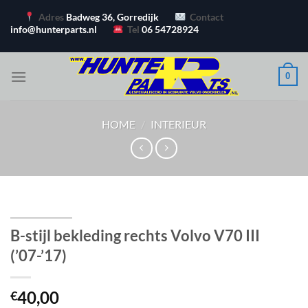
Ga
Adres
Badweg 36, Gorredijk
Contact
naar
info@hunterparts.nl
Tel
06 54728924
inhoud
0
HOME
/
INTERIEUR
B-stijl bekleding rechts Volvo V70 III
(’07-’17)
40,00
€