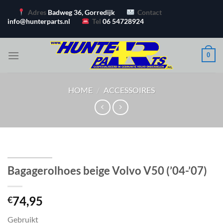
Ga
Adres
Badweg 36, Gorredijk
Contact
naar
info@hunterparts.nl
Tel
06 54728924
inhoud
0
HOME
/
ACCESSOIRES
Bagagerolhoes beige Volvo V50 (’04-’07)
74,95
€
Gebruikt