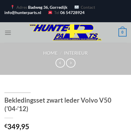
Ga
Adres
Badweg 36, Gorredijk
Contact
naar
info@hunterparts.nl
Tel
06 54728924
inhoud
0
HOME
/
INTERIEUR
Bekledingsset zwart leder Volvo V50
(’04-’12)
349,95
€