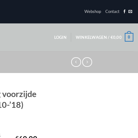
Webshop
Contact
0
LOGIN
WINKELWAGEN /
€
0,00
 voorzijde
10-’18)
5