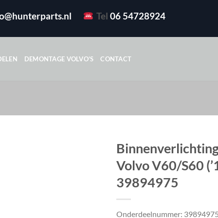
fo@hunterparts.nl
Tel
06 54728924
DELEN
DEMONTAGE VOLVO’S
CONTACT
Binnenverlichting
Volvo V60/S60 (’
39894975
Onderdeelnummer: 3989497