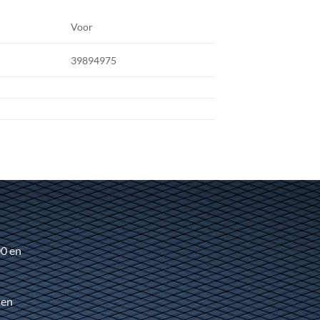
Voor
39894975
00 en
 en