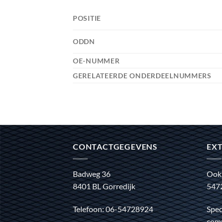
POSITIE
ODDN
OE-NUMMER
GERELATEERDE ONDERDEELNUMMERS
CONTACTGEGEVENS
EXT
Badweg 36
Ook
8401 BL Gorredijk
547
Telefoon: 06-54728924
Spec
comm