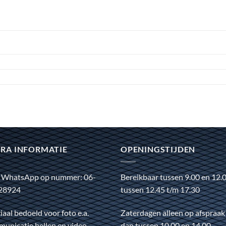
RA INFORMATIE
OPENINGSTIJDEN
 WhatsApp op nummer: 06-
Bereikbaar tussen 9.00 en 12.
28924
tussen 12.45 t/m 17.30
iaal bedoeld voor foto e.a.
Zaterdagen alleen op afspraak
unicatie bellen en video
dan tussen 10.00 en 14.00