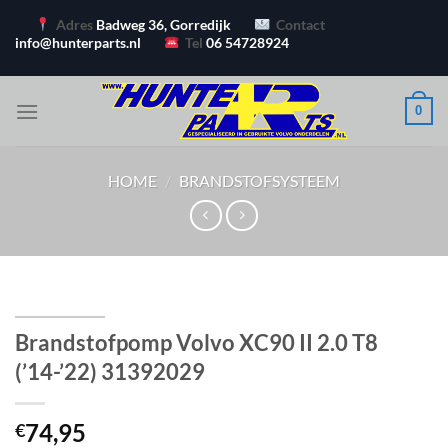
Ga
Adres
Badweg 36, Gorredijk
Contact
naar
info@hunterparts.nl
Tel
06 54728924
inhoud
0
HOME
/
BRANDSTOFSYSTEEM
Brandstofpomp Volvo XC90 II 2.0 T8
(’14-’22) 31392029
74,95
€