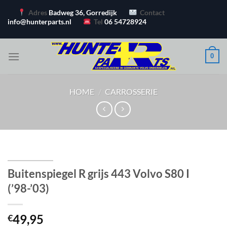
Ga
Adres
Badweg 36, Gorredijk
Contact
naar
info@hunterparts.nl
Tel
06 54728924
inhoud
0
HOME
/
CARROSSERIE
Buitenspiegel R grijs 443 Volvo S80 I
(’98-’03)
49,95
€