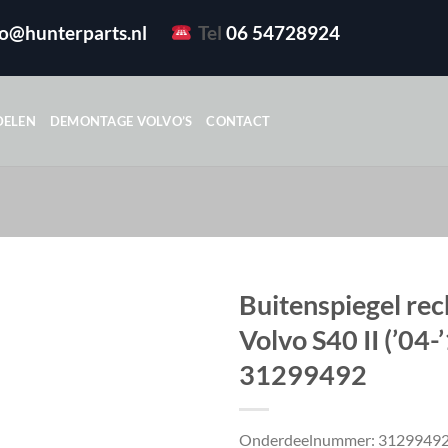
fo@hunterparts.nl
Tel
06 54728924
DELEN
DEMONTAGE VOLVO’S
CONTACT
Buitenspiegel rech
Volvo S40 II (’04-
31299492
Onderdeelnummer: 3129949