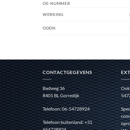
OE-NUMMER
WERKING
ODDN
CONTACTGEGEVENS
EXT
Badweg 36
Ook
8401 BL Gorredijk
547
Telefoon: 06-54728924
Spec
comm
Telefoon buitenland: +31
opro
654728924