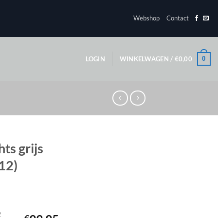
Webshop
Contact
0
LOGIN
WINKELWAGEN /
€
0,00
ts grijs
’12)
2