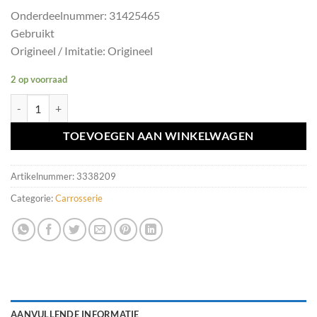
Onderdeelnummer: 31425465
Gebruikt
Origineel / Imitatie: Origineel
2 op voorraad
Bumperhoek linksachter Volvo V60 ('10-'15) 31425465 aantal
TOEVOEGEN AAN WINKELWAGEN
Artikelnummer:
3338209
Categorie:
Carrosserie
AANVULLENDE INFORMATIE