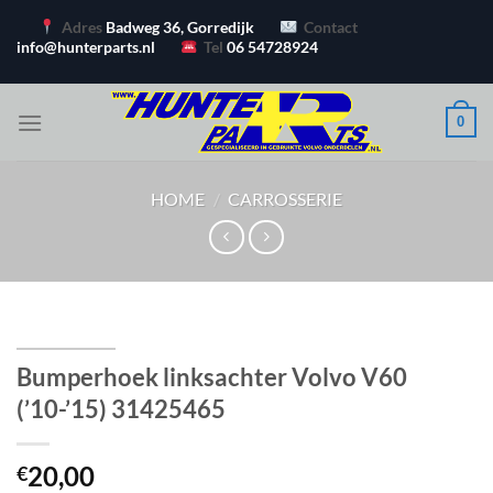
Ga
Adres
Badweg 36, Gorredijk
Contact
naar
info@hunterparts.nl
Tel
06 54728924
inhoud
0
HOME
/
CARROSSERIE
Bumperhoek linksachter Volvo V60
(’10-’15) 31425465
20,00
€