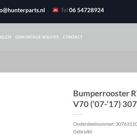
fo@hunterparts.nl
Tel
06 54728924
DELEN
DEMONTAGE VOLVO’S
CONTACT
Bumperrooster R
V70 (’07-’17) 3
Onderdeelnummer: 3076311
Gebruikt