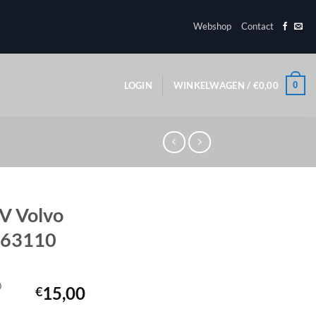
Webshop
Contact
0
LOGIN
WINKELWAGEN /
€
0,00
V Volvo
0763110
0
15,00
€