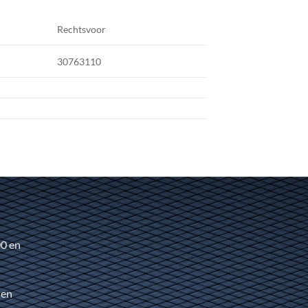
Rechtsvoor
30763110
00 en
 en