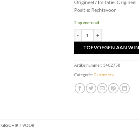
Origineel / Imitatie: Origineel
Positie: Rechtsvoor
2 op voorraad
Bumperrooster RV Volvo V70 ('07
TOEVOEGEN AAN WI
Artikelnummer:
3402758
Categorie:
Carrosserie
GESCHIKT VOOR