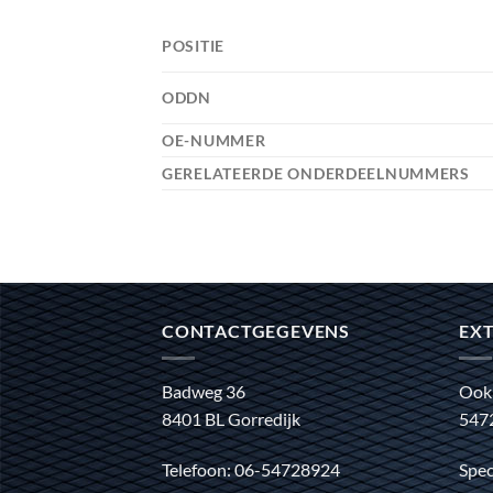
POSITIE
ODDN
OE-NUMMER
GERELATEERDE ONDERDEELNUMMERS
CONTACTGEGEVENS
EXT
Badweg 36
Ook
8401 BL Gorredijk
547
Telefoon: 06-54728924
Spec