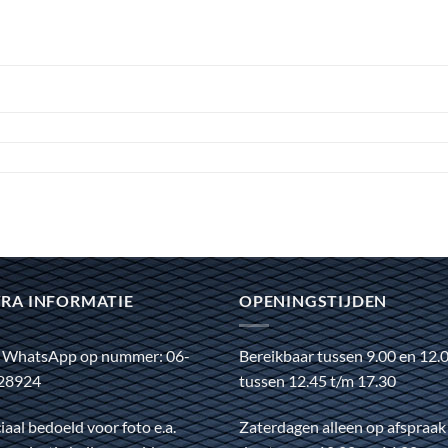
RA INFORMATIE
OPENINGSTIJDEN
 WhatsApp op nummer: 06-
Bereikbaar tussen 9.00 en 12.
28924
tussen 12.45 t/m 17.30
iaal bedoeld voor foto e.a.
Zaterdagen alleen op afspraak