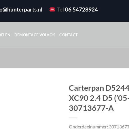
fo@hunterparts.nl
Tel
06 54728924
DELEN
DEMONTAGE VOLVO’S
CONTACT
Carterpan D5244
XC90 2.4 D5 (’05
30713677-A
Onderdeelnummer: 3071367