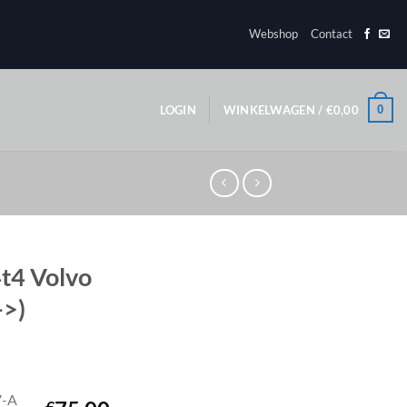
Webshop
Contact
0
LOGIN
WINKELWAGEN /
€
0,00
t4 Volvo
->)
7-A