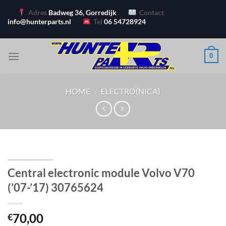
Ga
Adres
Badweg 36, Gorredijk
Contact
naar
info@hunterparts.nl
Tel
06 54728924
inhoud
0
HOME
/
ELECTRO(NICA)
Central electronic module Volvo V70
(’07-’17) 30765624
70,00
€