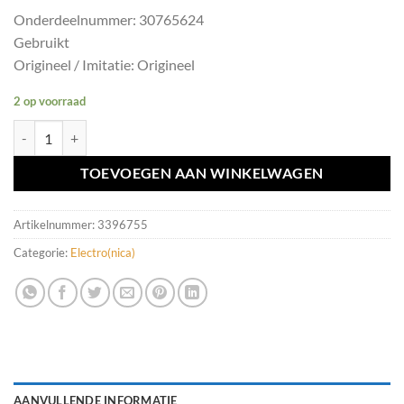
Onderdeelnummer: 30765624
Gebruikt
Origineel / Imitatie: Origineel
2 op voorraad
Central electronic module Volvo V70 ('07-'17) 30765624 aantal
TOEVOEGEN AAN WINKELWAGEN
Artikelnummer:
3396755
Categorie:
Electro(nica)
AANVULLENDE INFORMATIE