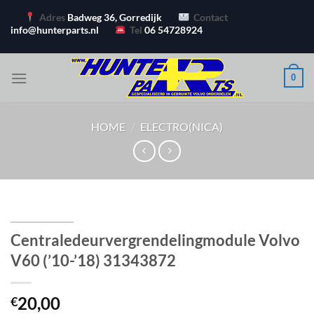
Ga
Adres
Badweg 36, Gorredijk
Contact
naar
info@hunterparts.nl
Tel
06 54728924
inhoud
0
HOME
/
ELECTRO(NICA)
Centraledeurvergrendelingmodule Volvo
V60 (’10-’18) 31343872
20,00
€