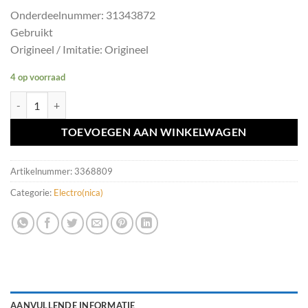
Onderdeelnummer: 31343872
Gebruikt
Origineel / Imitatie: Origineel
4 op voorraad
Centraledeurvergrendelingmodule Volvo V60 ('10-'18) 31343872 aant
TOEVOEGEN AAN WINKELWAGEN
Artikelnummer:
3368809
Categorie:
Electro(nica)
AANVULLENDE INFORMATIE