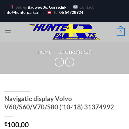
Ga
Adres
Badweg 36, Gorredijk
Contact
naar
info@hunterparts.nl
Tel
06 54728924
inhoud
0
HOME
/
ELECTRO(NICA)
Navigatie display Volvo
V60/S60/V70/S80 (’10-’18) 31374992
100,00
€