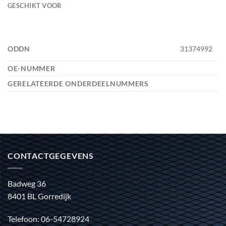
GESCHIKT VOOR
ODDN
31374992
OE-NUMMER
GERELATEERDE ONDERDEELNUMMERS
CONTACTGEGEVENS
Badweg 36
8401 BL Gorredijk
Telefoon: 06-54728924