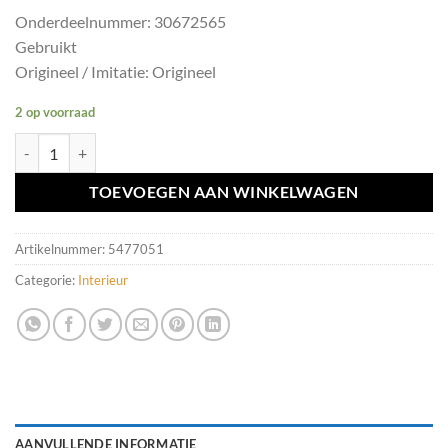
Onderdeelnummer: 30672565
Gebruikt
Origineel / Imitatie: Origineel
2 op voorraad
Dashboard deel grijs Volvo V50/S40/C30 ('04-'12) 30672565 aantal
TOEVOEGEN AAN WINKELWAGEN
Artikelnummer:
5477051
Categorie:
Interieur
AANVULLENDE INFORMATIE