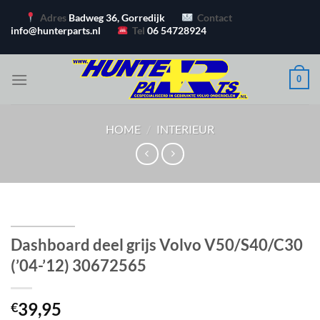
Ga
Adres
Badweg 36, Gorredijk
Contact
naar
info@hunterparts.nl
Tel
06 54728924
inhoud
0
HOME
/
INTERIEUR
Dashboard deel grijs Volvo V50/S40/C30
(’04-’12) 30672565
39,95
€