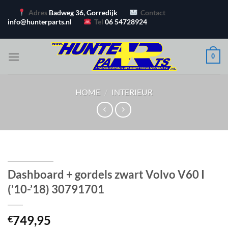
Ga
Adres
Badweg 36, Gorredijk
Contact
naar
info@hunterparts.nl
Tel
06 54728924
inhoud
0
HOME
/
INTERIEUR
Dashboard + gordels zwart Volvo V60 I
(’10-’18) 30791701
749,95
€