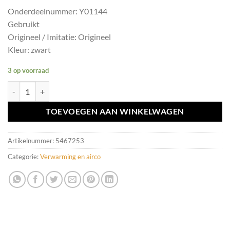
Onderdeelnummer: Y01144
Gebruikt
Origineel / Imitatie: Origineel
Kleur: zwart
3 op voorraad
Dashboard luchtrooster zwart Volvo V50/S40 ('04-'12) Y01144 aantal
TOEVOEGEN AAN WINKELWAGEN
Artikelnummer:
5467253
Categorie:
Verwarming en airco