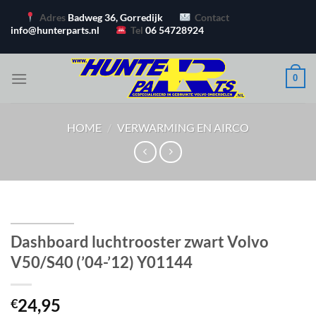
Ga
Adres
Badweg 36, Gorredijk
Contact
naar
info@hunterparts.nl
Tel
06 54728924
inhoud
0
HOME
/
VERWARMING EN AIRCO
Dashboard luchtrooster zwart Volvo
V50/S40 (’04-’12) Y01144
24,95
€